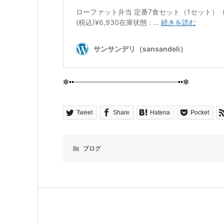
✼••┈┈┈┈┈┈┈┈┈┈┈┈┈┈┈┈┈┈┈┈┈┈┈┈┈┈••✼
Tweet
Share
Hatena
Pocket
ブログ