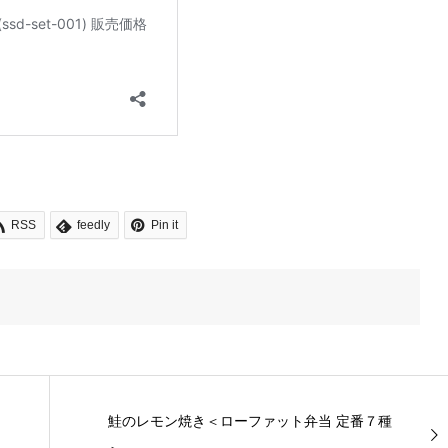
RSS
feedly
Pin it
鮭のレモン焼き＜ローファット弁当 定番７種