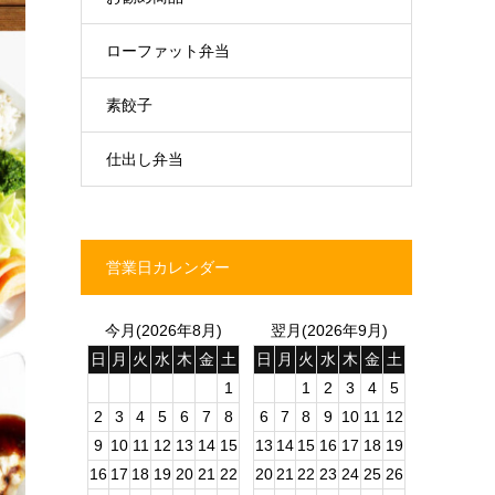
ローファット弁当
素餃子
仕出し弁当
営業日カレンダー
今月(2026年8月)
翌月(2026年9月)
日
月
火
水
木
金
土
日
月
火
水
木
金
土
1
1
2
3
4
5
2
3
4
5
6
7
8
6
7
8
9
10
11
12
9
10
11
12
13
14
15
13
14
15
16
17
18
19
16
17
18
19
20
21
22
20
21
22
23
24
25
26