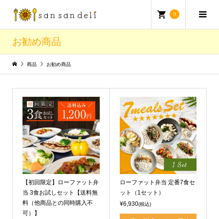
0
お勧め商品
商品
お勧め商品
【初回限定】ローファット弁
ローファット弁当 定番7食セ
当 3食お試しセット【送料無
ット（1セット）
料（他商品との同時購入不
¥6,930
(税込)
可）】