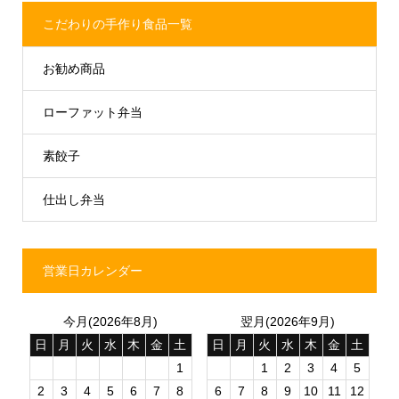
こだわりの手作り食品一覧
お勧め商品
ローファット弁当
素餃子
仕出し弁当
営業日カレンダー
今月(2026年8月)
翌月(2026年9月)
日
月
火
水
木
金
土
日
月
火
水
木
金
土
1
1
2
3
4
5
2
3
4
5
6
7
8
6
7
8
9
10
11
12